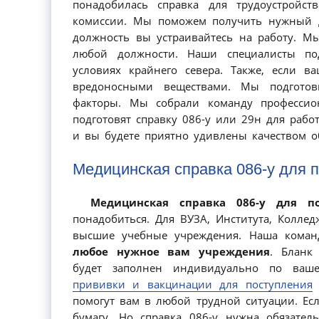
понадобилась справка для трудоустройст
комиссии. Мы поможем получить нужный д
должность вы устраивайтесь на работу. М
любой должности. Наши специалисты по
условиях крайнего севера. Также, если 
вредоносными веществами. Мы подготов
факторы. Мы собрали команду профессион
подготовят справку 086-у или 29н для раб
и вы будете приятно удивлены качеством 
Медицинская справка 086-у для п
Медицинская справка 086-у для п
понадобиться. Для ВУЗА, Института, Коллед
высшие учебные учреждения. Наша коман
любое нужное вам учреждения
. Бланк
будет заполнен индивидуально по ваш
прививки и вакцинации для поступления
помогут вам в любой трудной ситуации. Есл
бумагу. Но справка 086-у нужна обязате