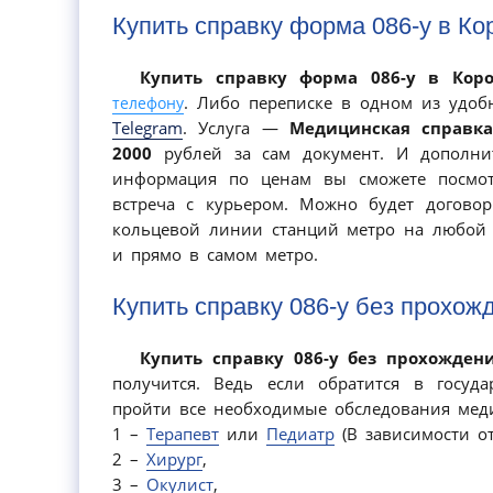
Купить справку форма 086-у в Ко
Купить справку форма 086-у в Кор
. Либо переписке в одном из удо
телефону
Telegram
. Услуга —
Медицинская справка
2000
рублей за сам документ. И дополнит
информация по ценам вы сможете посмо
встреча с курьером. Можно будет договор
кольцевой линии станций метро на любой 
и прямо в самом метро.
Купить справку 086-у без прохож
Купить справку 086-у без прохожден
получится. Ведь если обратится в госуд
пройти все необходимые обследования медиц
1 –
Терапевт
или
Педиатр
(В зависимости от
2 –
Хирург
,
3 –
Окулист
,