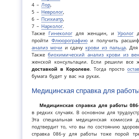
4 –
Лор
,
5 –
Невролог
,
6 –
Психиатр
,
7 –
Нарколог
.
Также
Гинеколог
для женщин, и
Уролог
д
пройти
Флюорографию
и получить расшиф
анализ мочи
и сдачу
крови из пальца
. Для
Также
биохимический анализ крови из ве
женской консультации. Если решили все
доставкой в Королеве
. Тогда просто
оста
бумага будет у вас на руках.
Медицинская справка для работы 
Медицинская справка для работы 086-
в редких случаях. В основном для трудоус
Эта специальная медицинская комиссия д
подтвердит то, что вы по состоянию здоро
справка 086-у для работы тоже порой тр