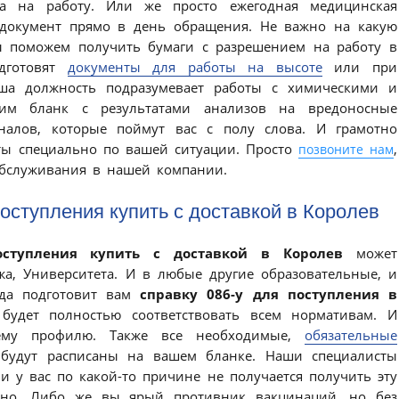
ва на работу. Или же просто ежегодная медицинская
окумент прямо в день обращения. Не важно на какую
ы поможем получить бумаги с разрешением на работу в
дготовят
документы для работы на высоте
или при
ваша должность подразумевает работы с химическими и
им бланк с результатами анализов на вредоносные
алов, которые поймут вас с полу слова. И грамотно
оты специально по вашей ситуации. Просто
,
позвоните нам
обслуживания в нашей компании.
оступления купить с доставкой в Королев
оступления купить с доставкой в Королев
может
жа, Университета. И в любые другие образовательные, и
да подготовит вам
справку 086-у для поступления в
 будет полностью соответствовать всем нормативам. И
ему профилю. Также все необходимые,
обязательные
будут расписаны на вашем бланке. Наши специалисты
и у вас по какой-то причине не получается получить эту
льно. Либо же вы ярый противник вакцинаций, но без